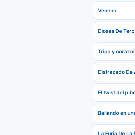
Veneno
Dioses De Terc
Tripa y corazó
Disfrazado De
El twist del pib
Bailando en un
La Furia De La 