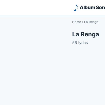
Album Song
Home
›
La Renga
La Renga
56 lyrics