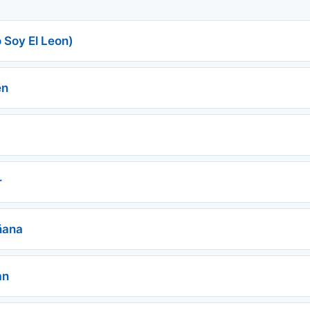
 Soy El Leon)
en
r
ñana
an