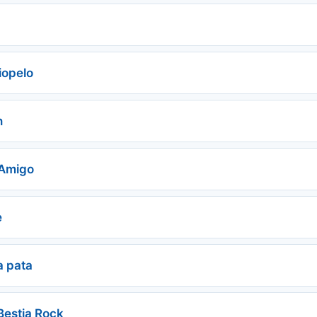
iopelo
n
 Amigo
e
a pata
Bestia Rock