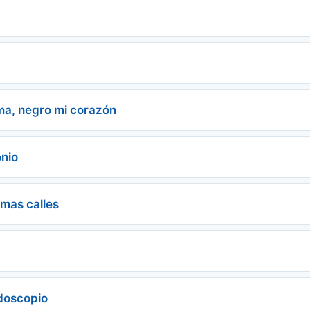
ma, negro mi corazón
onio
smas calles
idoscopio