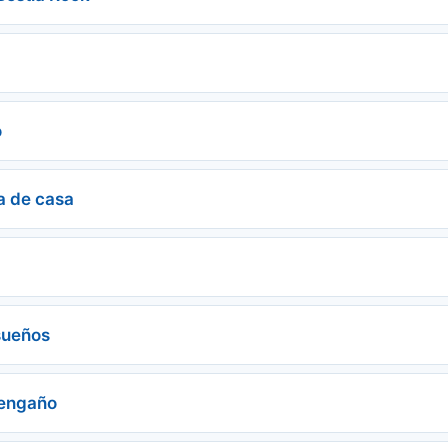
o
a de casa
sueños
sengaño