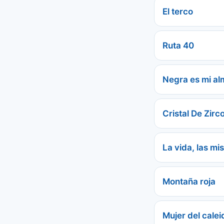
El terco
Ruta 40
Negra es mi al
Cristal De Zirc
La vida, las mi
Montaña roja
Mujer del cale