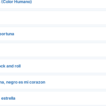
s (Color Humano)
portuna
ock and roll
ma, negro es mi corazon
 estrella