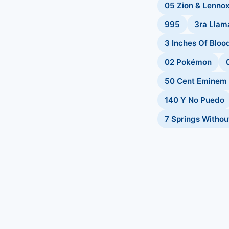
05 Zion & Lenno
995
3ra Llam
3 Inches Of Bloo
02 Pokémon
50 Cent Eminem 
140 Y No Puedo
7 Springs Withou