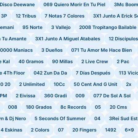
 Disco Deewane
069 Quiero Morir En Tu Piel
3Mc Boo
3P
12 Tribus
7 Notas 7 Colores
3X1 Junto A Erick S
semani
95 Norte
3 Vallejo
2008 Tropitango Bailable
n Tu Amante
3X1 Junto A Miguel Atabales
12 Discipulos
10000 Maniacs
3 Dueños
071 Tu Amor Me Hace Bien
e Kal
40 Gramos
90 Millas
2 Live Crew
2 Pac
e 4Th Floor
042 Zun Da Da
7 Días Después
113 Vici
20 20
2 Unlimited
10Cc
50 Cent And G Unit
2x
2PM
2 Eivissa
360 Gradi
009
077 De Sol A Sol
008
180 Grados
8c Records
05
20 Cms
wn & Dj Nero
5 Seconds Of Summer
04
3Rei Sud Est
4 Eskinas
2 Colors
07
20 Fingers
1492
6x9