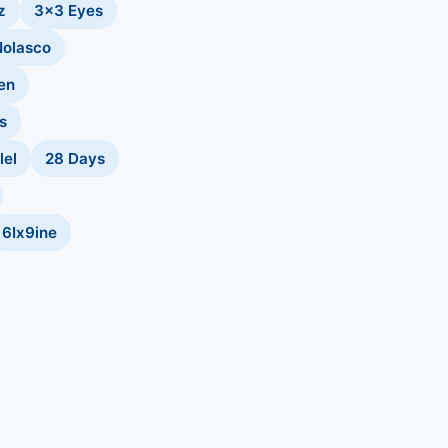
z
3x3 Eyes
Nolasco
en
s
lel
28 Days
6Ix9ine