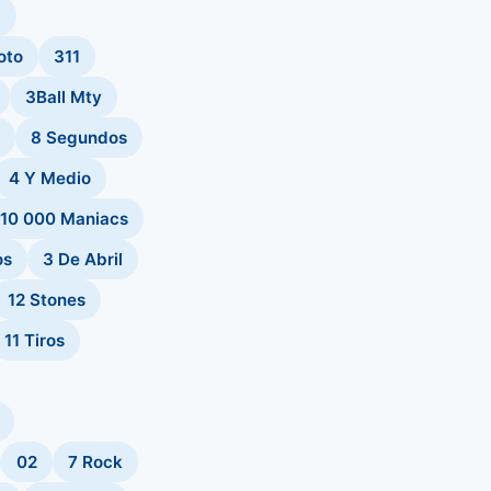
m
oto
311
3Ball Mty
8 Segundos
4 Y Medio
10 000 Maniacs
os
3 De Abril
12 Stones
11 Tiros
02
7 Rock