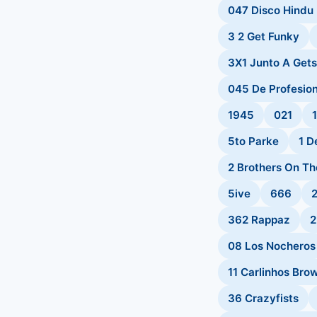
047 Disco Hindu
3 2 Get Funky
3X1 Junto A Get
045 De Profesio
1945
021
5to Parke
1 D
2 Brothers On Th
5ive
666
362 Rappaz
08 Los Nocheros
11 Carlinhos Bro
36 Crazyfists