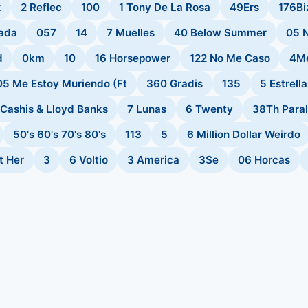
x
2 Reflec
100
1 Tony De La Rosa
49Ers
176Bi
ada
057
14
7 Muelles
40 Below Summer
05 
d
0km
10
16 Horsepower
122 No Me Caso
4M
05 Me Estoy Muriendo (Ft
360 Gradis
135
5 Estrella
Cashis & Lloyd Banks
7 Lunas
6 Twenty
38Th Paral
50's 60's 70's 80's
113
5
6 Million Dollar Weirdo
t Her
3
6 Voltio
3 America
3Se
06 Horcas