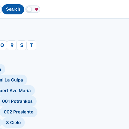
Search
Q
R
S
T
a
i La Culpa
bert Ave Maria
001 Potrankos
002 Presiento
3 Cielo