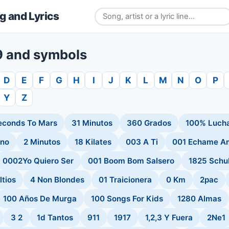
 and Lyrics
-9 and symbols
D
E
F
G
H
I
J
K
L
M
N
O
P
Y
Z
econds To Mars
31 Minutos
360 Grados
100% Luch
ano
2 Minutos
18 Kilates
003 A Ti
001 Echame Am
0002Yo Quiero Ser
001 Boom Bom Salsero
1825 Schu
ltios
4 Non Blondes
01 Traicionera
0 Km
2pac
100 Años De Murga
100 Songs For Kids
1280 Almas
3 2
1d Tantos
911
1917
1,2,3 Y Fuera
2Ne1