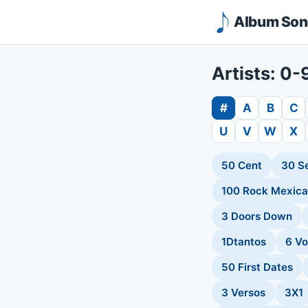
Album Song
Artists: 0
#
A
B
C
U
V
W
X
50 Cent
30 S
100 Rock Mexic
3 Doors Down
1Dtantos
6 Vo
50 First Dates
3 Versos
3X1