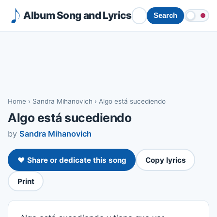
Album Song and Lyrics
Search
Home
›
Sandra Mihanovich
›
Algo está sucediendo
Algo está sucediendo
by
Sandra Mihanovich
❤️ Share or dedicate this song
Copy lyrics
Print