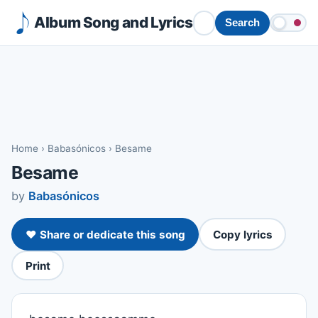
Album Song and Lyrics
Search
Home
›
Babasónicos
›
Besame
Besame
by
Babasónicos
❤️ Share or dedicate this song
Copy lyrics
Print