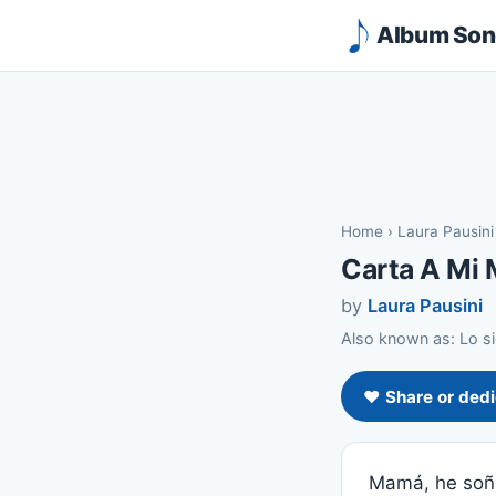
Album Song
Home
›
Laura Pausini
Carta A Mi
by
Laura Pausini
Also known as: Lo si
❤️ Share or dedi
Mamá, he soñ