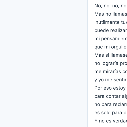
No, no, no, no
Mas no llamas
inútilmente t
puede realiza
mi pensamient
que mi orgull
Mas si llamas
no lograría pr
me mirarías c
y yo me sentir
Por eso estoy
para contar al
no para recla
es solo para d
Y no es verda