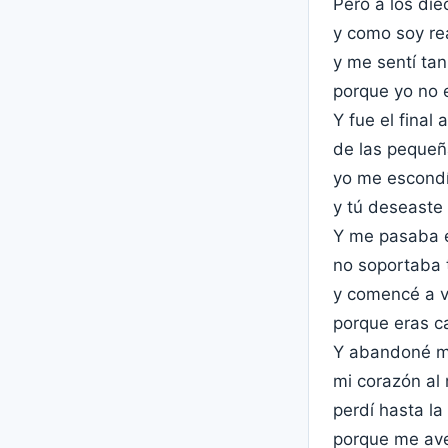
Pero a los di
y como soy re
y me sentí ta
porque yo no e
Y fue el final
de las pequeñ
yo me escondí
y tú deseaste 
Y me pasaba el
no soportaba 
y comencé a v
porque eras c
Y abandoné mi
mi corazón al 
perdí hasta la
porque me ave