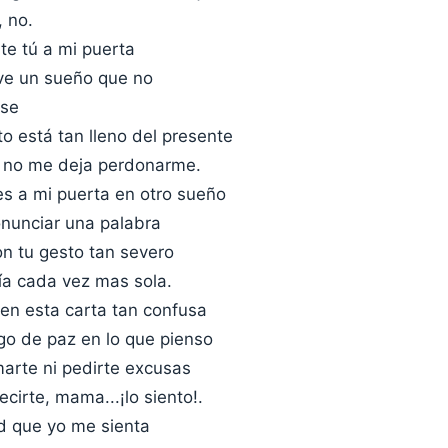
, no.
te tú a mi puerta
uve un sueño que no
rse
o está tan lleno del presente
o no me deja perdonarme.
es a mi puerta en otro sueño
onunciar una palabra
on tu gesto tan severo
ía cada vez mas sola.
 en esta carta tan confusa
go de paz en lo que pienso
marte ni pedirte excusas
ecirte, mama...¡lo siento!.
d que yo me sienta