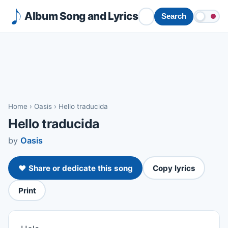
Album Song and Lyrics
Search
Home
›
Oasis
›
Hello traducida
Hello traducida
by
Oasis
❤️ Share or dedicate this song
Copy lyrics
Print