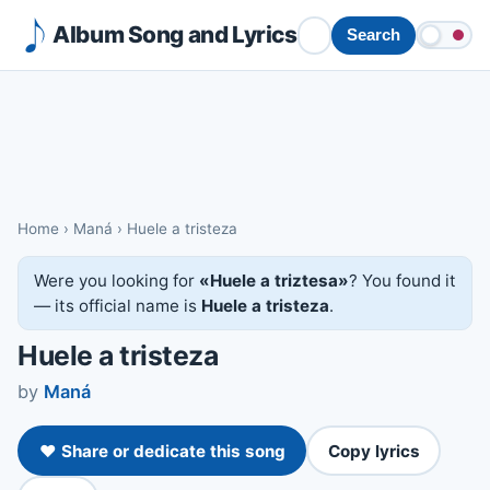
Album Song and Lyrics
Search
Home
›
Maná
›
Huele a tristeza
Were you looking for
«Huele a triztesa»
? You found it
— its official name is
Huele a tristeza
.
Huele a tristeza
by
Maná
❤️ Share or dedicate this song
Copy lyrics