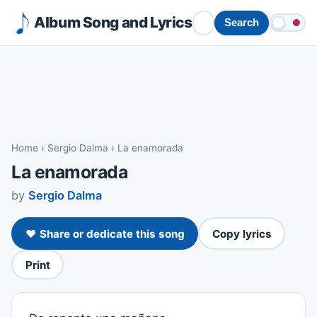
Album Song and Lyrics
Search
Home
›
Sergio Dalma
›
La enamorada
La enamorada
by
Sergio Dalma
❤️ Share or dedicate this song
Copy lyrics
Print