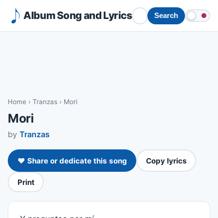
Album Song and Lyrics
Search
Home
›
Tranzas
›
Mori
Mori
by
Tranzas
❤️ Share or dedicate this song
Copy lyrics
Print