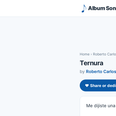
Album Song
Home
›
Roberto Carl
Ternura
by
Roberto Carlo
❤️ Share or dedi
Me dijiste un