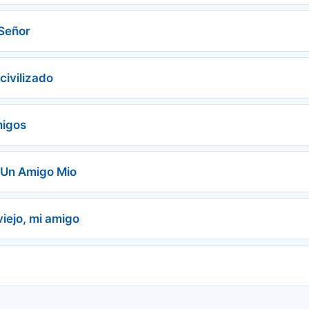
Señor
 civilizado
migos
Un Amigo Mio
viejo, mi amigo