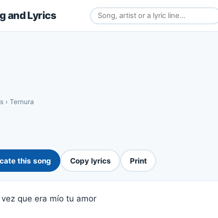
 and Lyrics
os
›
Ternura
s
cate this song
Copy lyrics
Print
a vez que era mío tu amor