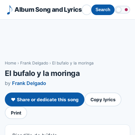
Album Song and Lyrics
Search
Home
›
Frank Delgado
›
El bufalo y la moringa
El bufalo y la moringa
by
Frank Delgado
❤️ Share or dedicate this song
Copy lyrics
Print